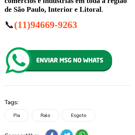
comércios e indústrias em toda a região
de São Paulo, Interior e Litoral
.
📞
(11)94669-9263
Tags:
Pia
Ralo
Esgoto