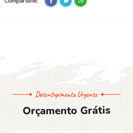
Compartilhe:
Desentupimento Urgente
O
r
ç
a
m
e
n
t
o
G
r
á
t
i
s