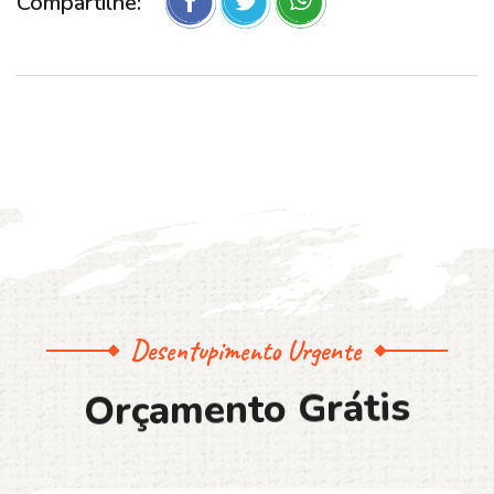
Compartilhe:
Desentupimento Urgente
O
r
ç
a
m
e
n
t
o
G
r
á
t
i
s