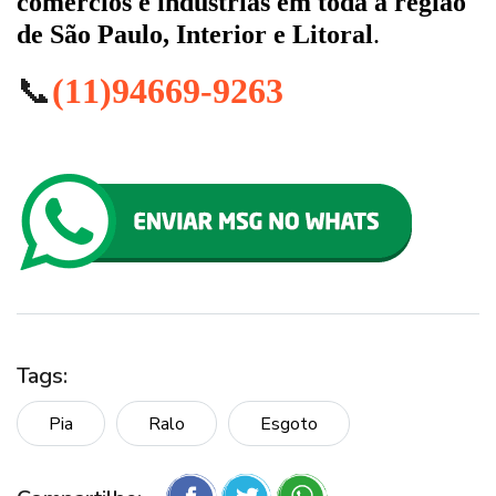
comércios e indústrias em toda a região
de São Paulo, Interior e Litoral
.
📞
(11)94669-9263
Tags:
Pia
Ralo
Esgoto