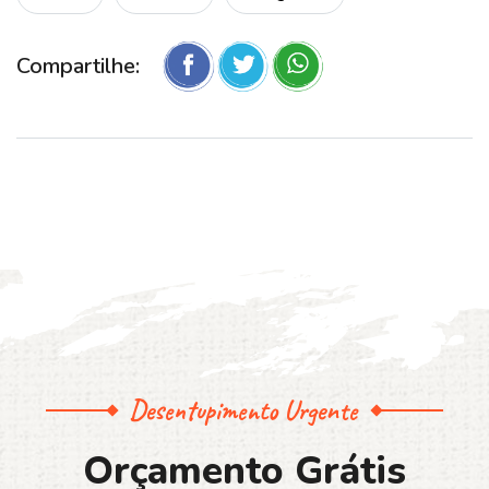
Compartilhe:
Desentupimento Urgente
O
r
ç
a
m
e
n
t
o
G
r
á
t
i
s