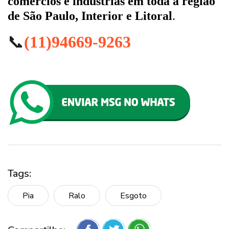
comércios e indústrias em toda a região
de São Paulo, Interior e Litoral
.
📞
(11)94669-9263
Tags:
Pia
Ralo
Esgoto