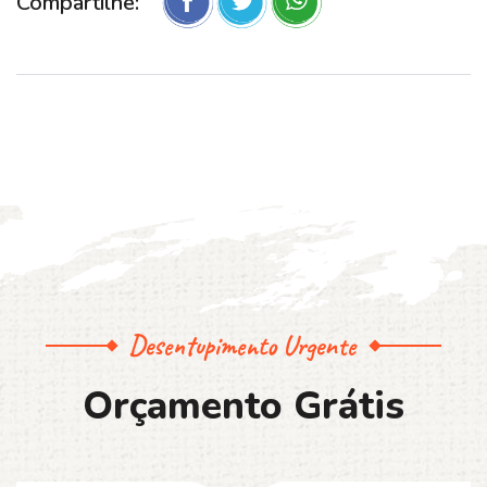
Compartilhe:
Desentupimento Urgente
O
r
ç
a
m
e
n
t
o
G
r
á
t
i
s