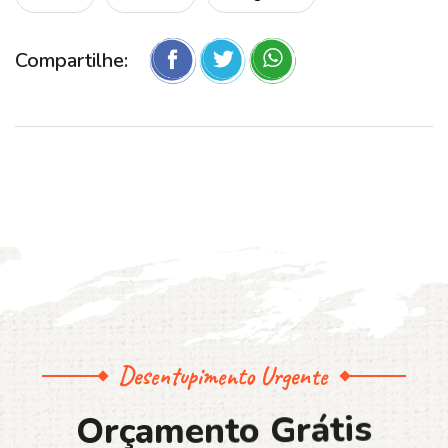
Compartilhe:
Desentupimento Urgente
O
r
ç
a
m
e
n
t
o
G
r
á
t
i
s