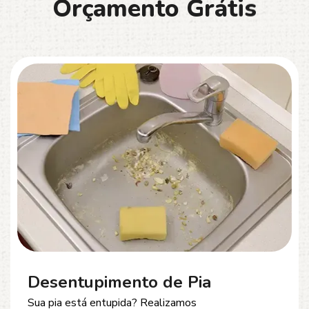
O
r
ç
a
m
e
n
t
o
G
r
á
t
i
s
Desentupimento de Esgoto
Problemas com
entupimento de esgoto
?