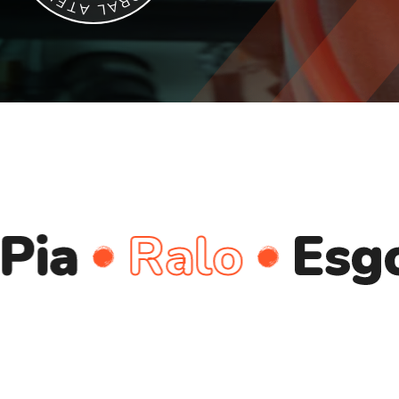
E
R
T
A
A
L
Ralo
Esgoto