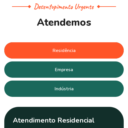
Desentupimento Urgente
A
t
e
n
d
e
m
o
s
Residência
Empresa
Indústria
Atendimento Residencial