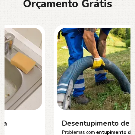
O
r
ç
a
m
e
n
t
o
G
r
á
t
i
s
Desentupimento de Esgoto
Problemas com
entupimento de esgoto
?