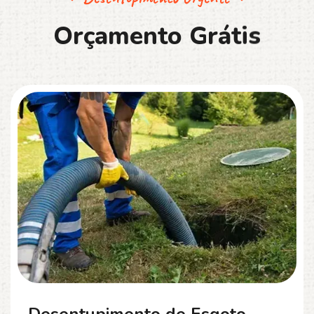
O
r
ç
a
m
e
n
t
o
G
r
á
t
i
s