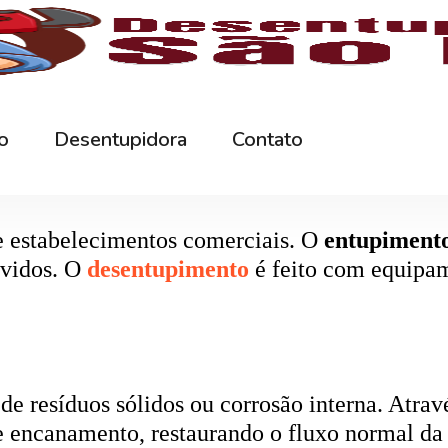
rna podem ficar bloqueados por cabelos, sabão
 e eliminando o mau cheiro.
 estabelecimentos comerciais. O
entupiment
evidos. O
desentupimento
é feito com equipa
 resíduos sólidos ou corrosão interna. Através
de encanamento, restaurando o fluxo normal da