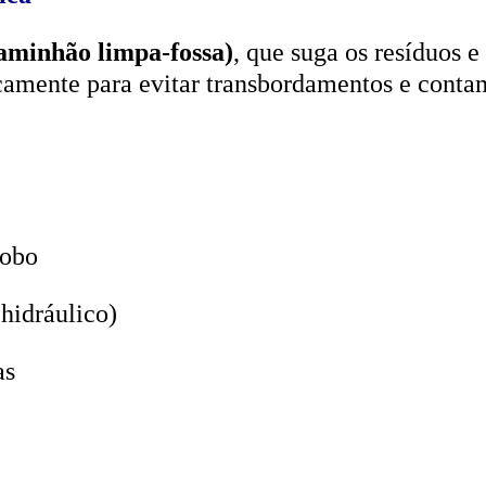
aminhão limpa-fossa)
, que suga os resíduos e
icamente para evitar transbordamentos e conta
lobo
hidráulico)
as