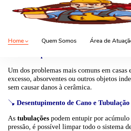
🚿
Desentupimento de Ralo
Ralos de banheiro
, lavanderia e área exte
sem quebrar pisos, preservando o ambiente
🚽
Desentupimento de Vaso Sanitário
Um dos problemas mais comuns em casas e
excesso, absorventes ou outros objetos ind
sem causar danos à cerâmica.
🪠
Desentupimento de Cano e Tubulação
As
tubulações
podem entupir por acúmulo de
pressão, é possível limpar todo o sistema 