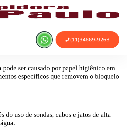
 ou sujeira. O serviço remove as obstruções
o
pode ser causado por papel higiênico em
mentos específicos que removem o bloqueio
 do uso de sondas, cabos e jatos de alta
 água.