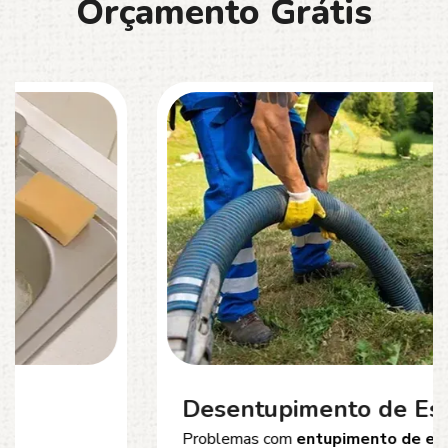
O
r
ç
a
m
e
n
t
o
G
r
á
t
i
s
Desentupimento de Esgoto
Problemas com
entupimento de esgoto
?