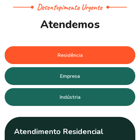
Desentupimento Urgente
A
t
e
n
d
e
m
o
s
Residência
Empresa
Indústria
Atendimento Residencial