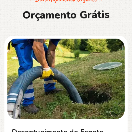
O
r
ç
a
m
e
n
t
o
G
r
á
t
i
s