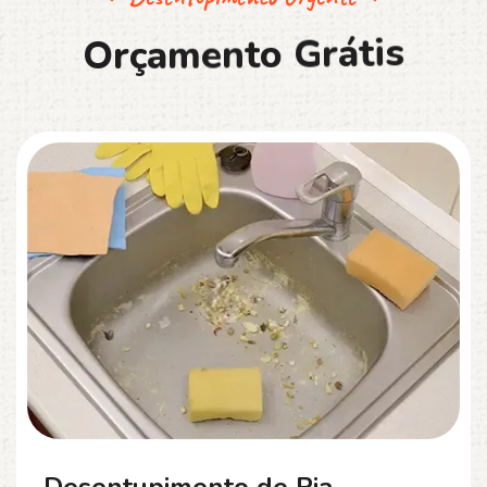
O
r
ç
a
m
e
n
t
o
G
r
á
t
i
s