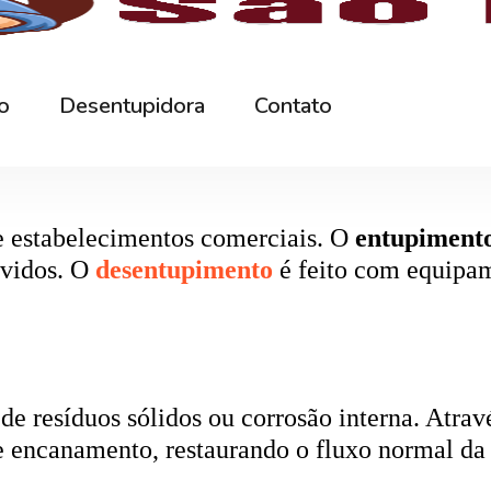
rna podem ficar bloqueados por cabelos, sabão
 e eliminando o mau cheiro.
 estabelecimentos comerciais. O
entupiment
evidos. O
desentupimento
é feito com equipa
 resíduos sólidos ou corrosão interna. Através
de encanamento, restaurando o fluxo normal da