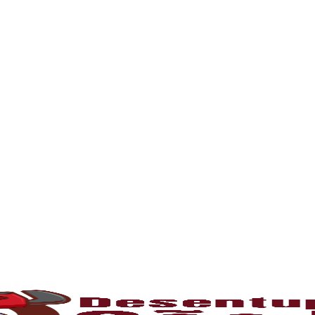
oblema com entupimento, mantenha contato e so
l para manter o bom funcionamento das redes h
 tempo, é comum o acúmulo de sujeiras, resíd
 canos e comprometendo o fluxo da água. Som
s com profissionais capacitados e equipament
o
umulam gordura e restos de comida, causando
tivas ou hidrojateamento, que limpam comple