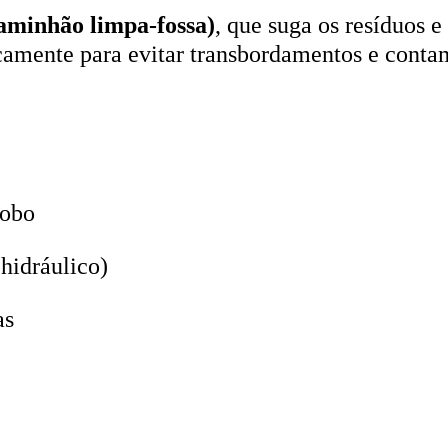
aminhão limpa-fossa)
, que suga os resíduos e
icamente para evitar transbordamentos e conta
lobo
hidráulico)
as