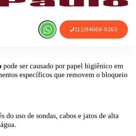
 ou sujeira. O serviço remove as obstruções
o
pode ser causado por papel higiênico em
mentos específicos que removem o bloqueio
 do uso de sondas, cabos e jatos de alta
 água.