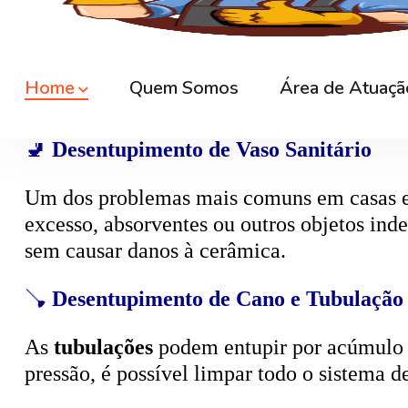
🚿
Desentupimento de Ralo
Ralos de banheiro
, lavanderia e área exte
sem quebrar pisos, preservando o ambiente
🚽
Desentupimento de Vaso Sanitário
Um dos problemas mais comuns em casas e
excesso, absorventes ou outros objetos ind
sem causar danos à cerâmica.
🪠
Desentupimento de Cano e Tubulação
As
tubulações
podem entupir por acúmulo de
pressão, é possível limpar todo o sistema 