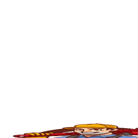
Jacareí
, portanto, se está enfrentando pr
minutos em sua residência ou empresa.
O serviço de
desentupimento
é fundamenta
comércios, condomínios e indústrias. Com o
e outros materiais que acabam obstruindo
Ralo de Banheiro em Jacareí
, e contamo
rápido, seguro e eficiente.
💧
Principais Serviços de Desentupiment
🧽
Desentupimento de Pia
Com o uso constante, as
pias da cozinha
ac
desentupimento é feito com máquinas rota
fluxo normal.