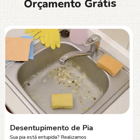
O
r
ç
a
m
e
n
t
o
G
r
á
t
i
s
Desentupimento de Esgoto
Problemas com
entupimento de esgoto
?