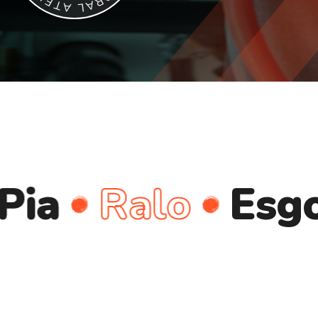
E
R
T
A
A
L
Ralo
Esgoto