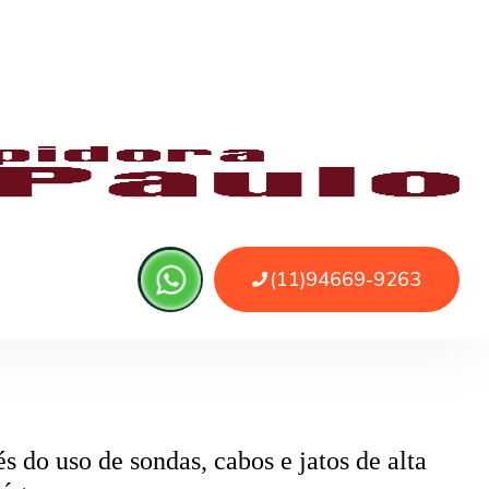
 ou sujeira. O serviço remove as obstruções
o
pode ser causado por papel higiênico em
mentos específicos que removem o bloqueio
 do uso de sondas, cabos e jatos de alta
 água.