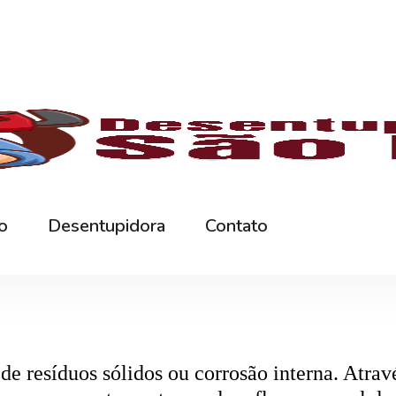
rna podem ficar bloqueados por cabelos, sabão
 e eliminando o mau cheiro.
 estabelecimentos comerciais. O
entupiment
evidos. O
desentupimento
é feito com equipa
 resíduos sólidos ou corrosão interna. Através
de encanamento, restaurando o fluxo normal da