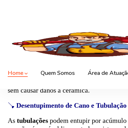
🚿
Desentupimento de Ralo
Ralos de banheiro
, lavanderia e área exte
sem quebrar pisos, preservando o ambiente
🚽
Desentupimento de Vaso Sanitário
Um dos problemas mais comuns em casas e
excesso, absorventes ou outros objetos ind
sem causar danos à cerâmica.
🪠
Desentupimento de Cano e Tubulação
As
tubulações
podem entupir por acúmulo de
pressão, é possível limpar todo o sistema 