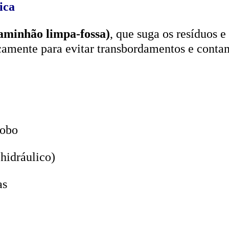
aminhão limpa-fossa)
, que suga os resíduos e
icamente para evitar transbordamentos e conta
lobo
hidráulico)
as