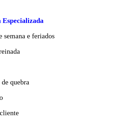
 Especializada
e semana e feriados
reinada
 de quebra
o
cliente