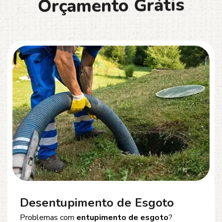
O
r
ç
a
m
e
n
t
o
G
r
á
t
i
s
Desentupimento de Esgoto
Problemas com
entupimento de esgoto
?