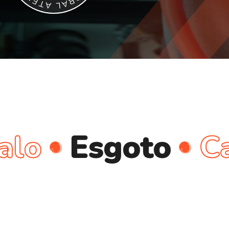
E
R
T
A
A
L
Esgoto
Cano