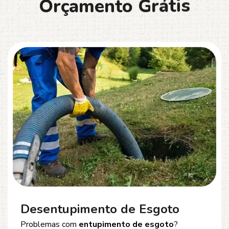
O
r
ç
a
m
e
n
t
o
G
r
á
t
i
s
Desentupimento de Esgoto
Problemas com
entupimento de esgoto
?