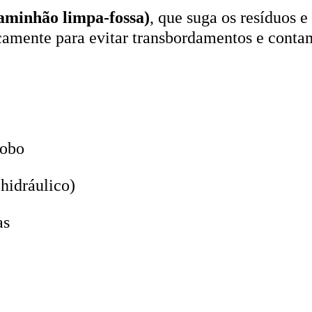
aminhão limpa-fossa)
, que suga os resíduos e
icamente para evitar transbordamentos e conta
lobo
hidráulico)
as