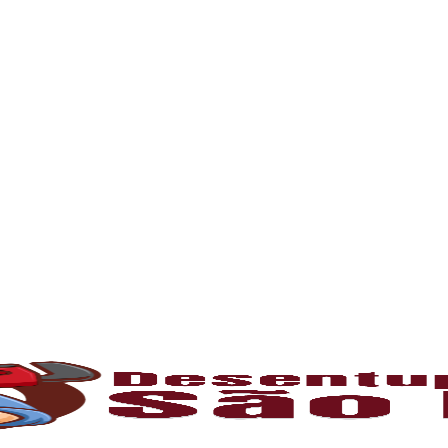
rna podem ficar bloqueados por cabelos, sabão
 e eliminando o mau cheiro.
 estabelecimentos comerciais. O
entupiment
evidos. O
desentupimento
é feito com equipa
 resíduos sólidos ou corrosão interna. Através
de encanamento, restaurando o fluxo normal da