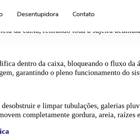
r os resíduos da rede interna. Quando entupida
eta da caixa, retirando toda a sujeira acumul
ifica dentro da caixa, bloqueando o fluxo da
gem, garantindo o pleno funcionamento do si
esobstruir e limpar tubulações, galerias pluvi
emovem completamente gordura, areia, raízes e
ica