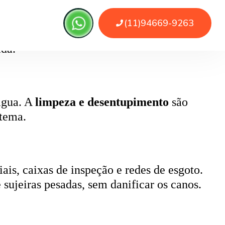
, pode causar retorno de esgoto e mau
ada.
 água. A
limpeza e desentupimento
são
stema.
ais, caixas de inspeção e redes de esgoto.
 sujeiras pesadas, sem danificar os canos.