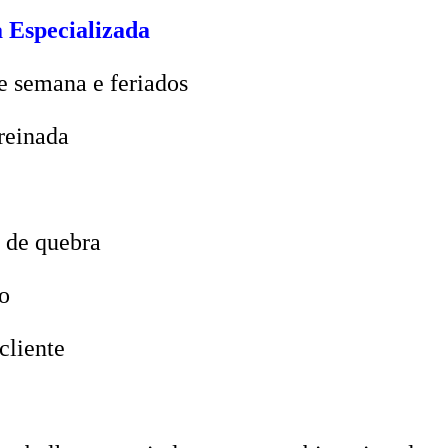
 Especializada
e semana e feriados
reinada
 de quebra
o
cliente