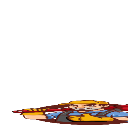
🚿
Desentupimento de Ralo
Ralos de banheiro
, lavanderia e área exte
sem quebrar pisos, preservando o ambiente
🚽
Desentupimento de Vaso Sanitário
Um dos problemas mais comuns em casas e
excesso, absorventes ou outros objetos ind
sem causar danos à cerâmica.
🪠
Desentupimento de Cano e Tubulação
As
tubulações
podem entupir por acúmulo de
pressão, é possível limpar todo o sistema 