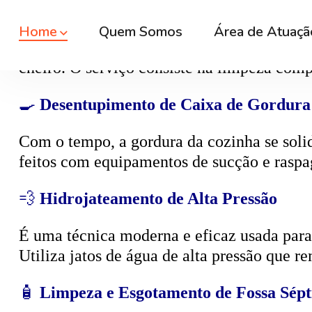
🕳️
Desentupimento de Caixa de Esgoto
A
caixa de esgoto
é responsável por coleta
cheiro. O serviço consiste na limpeza compl
🍳
Desentupimento de Caixa de Gordura
Com o tempo, a gordura da cozinha se solid
feitos com equipamentos de sucção e raspa
💨
Hidrojateamento de Alta Pressão
É uma técnica moderna e eficaz usada para d
Utiliza jatos de água de alta pressão que r
🧴
Limpeza e Esgotamento de Fossa Sépt