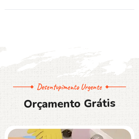
Desentupimento Urgente
O
r
ç
a
m
e
n
t
o
G
r
á
t
i
s