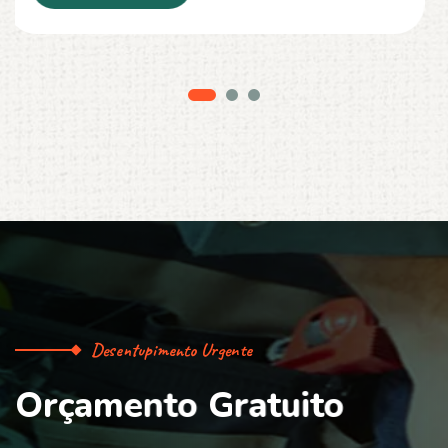
Desentupimento Urgente
O
r
ç
a
m
e
n
t
o
G
r
a
t
u
i
t
o