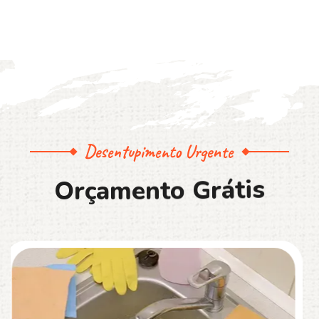
Desentupimento Urgente
O
r
ç
a
m
e
n
t
o
G
r
á
t
i
s