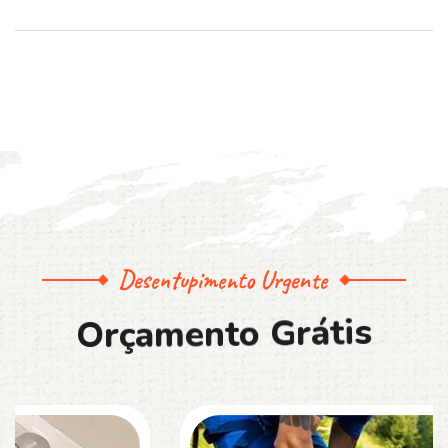
Desentupimento Urgente
O
r
ç
a
m
e
n
t
o
G
r
á
t
i
s