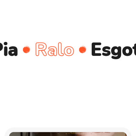
Ralo
Esgoto