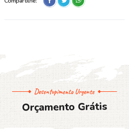
Compartilhe:
Desentupimento Urgente
O
r
ç
a
m
e
n
t
o
G
r
á
t
i
s