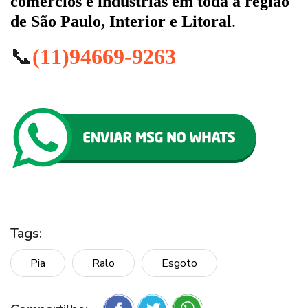
comércios e indústrias em toda a região
de São Paulo, Interior e Litoral
.
📞
(11)94669-9263
Tags:
Pia
Ralo
Esgoto