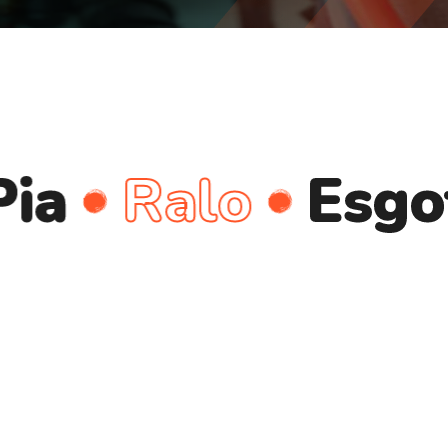
Ralo
Esgoto