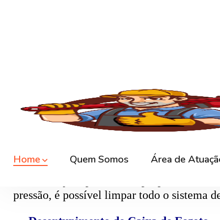
🚿
Desentupimento de Ralo
Ralos de banheiro
, lavanderia e área exte
sem quebrar pisos, preservando o ambiente
🚽
Desentupimento de Vaso Sanitário
Um dos problemas mais comuns em casas e
excesso, absorventes ou outros objetos ind
sem causar danos à cerâmica.
🪠
Desentupimento de Cano e Tubulação
As
tubulações
podem entupir por acúmulo de
pressão, é possível limpar todo o sistema 
🕳️
Desentupimento de Caixa de Esgoto