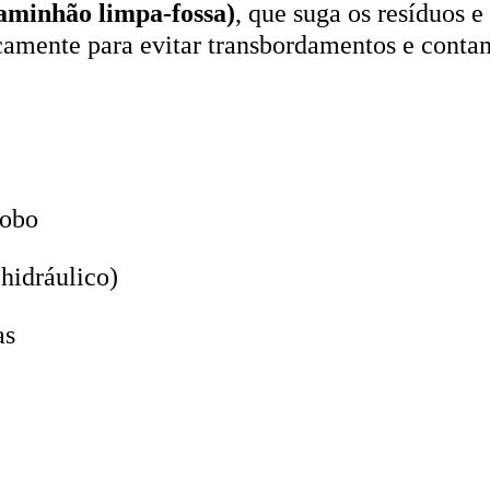
icamente para evitar transbordamentos e conta
lobo
hidráulico)
as