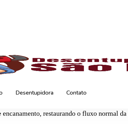
rna podem ficar bloqueados por cabelos, sabão
 e eliminando o mau cheiro.
 estabelecimentos comerciais. O
entupiment
evidos. O
desentupimento
é feito com equipa
 resíduos sólidos ou corrosão interna. Através
de encanamento, restaurando o fluxo normal da