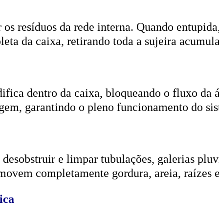
r os resíduos da rede interna. Quando entupida
eta da caixa, retirando toda a sujeira acumul
ifica dentro da caixa, bloqueando o fluxo da
gem, garantindo o pleno funcionamento do si
esobstruir e limpar tubulações, galerias pluvi
emovem completamente gordura, areia, raízes e
ica
aminhão limpa-fossa)
, que suga os resíduos e