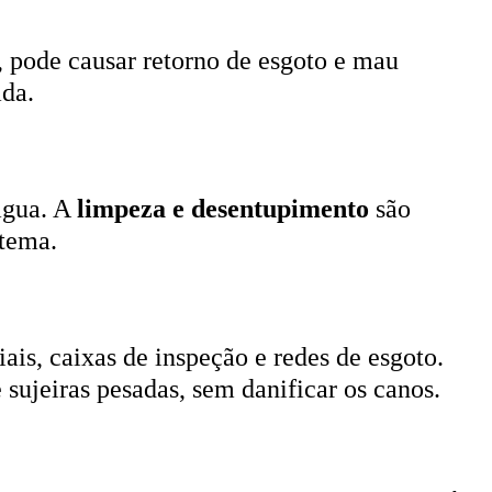
, pode causar retorno de esgoto e mau
ada.
 água. A
limpeza e desentupimento
são
stema.
ais, caixas de inspeção e redes de esgoto.
 sujeiras pesadas, sem danificar os canos.
 realiza a higienização completa da fossa. É