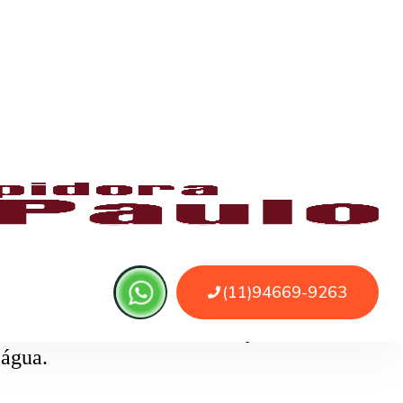
 ou sujeira. O serviço remove as obstruções
o
pode ser causado por papel higiênico em
mentos específicos que removem o bloqueio
 do uso de sondas, cabos e jatos de alta
 água.