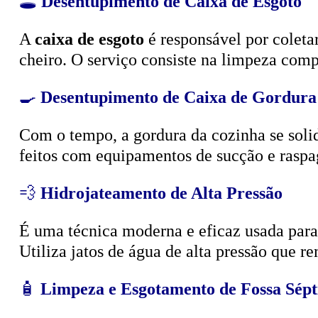
A
caixa de esgoto
é responsável por coleta
cheiro. O serviço consiste na limpeza compl
🍳
Desentupimento de Caixa de Gordura
Com o tempo, a gordura da cozinha se solid
feitos com equipamentos de sucção e raspa
💨
Hidrojateamento de Alta Pressão
É uma técnica moderna e eficaz usada para d
Utiliza jatos de água de alta pressão que r
🧴
Limpeza e Esgotamento de Fossa Sépt
O serviço é feito com caminhão a vácuo
(c