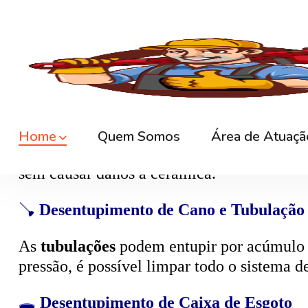
🚿
Desentupimento de Ralo
Ralos de banheiro
, lavanderia e área exte
sem quebrar pisos, preservando o ambiente
🚽
Desentupimento de Vaso Sanitário
Um dos problemas mais comuns em casas e
excesso, absorventes ou outros objetos ind
sem causar danos à cerâmica.
🪠
Desentupimento de Cano e Tubulação
As
tubulações
podem entupir por acúmulo de
pressão, é possível limpar todo o sistema 
🕳️
Desentupimento de Caixa de Esgoto