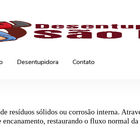
rna podem ficar bloqueados por cabelos, sabão
 e eliminando o mau cheiro.
 estabelecimentos comerciais. O
entupiment
evidos. O
desentupimento
é feito com equipa
 resíduos sólidos ou corrosão interna. Através
de encanamento, restaurando o fluxo normal da