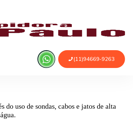
 ou sujeira. O serviço remove as obstruções
o
pode ser causado por papel higiênico em
mentos específicos que removem o bloqueio
 do uso de sondas, cabos e jatos de alta
 água.