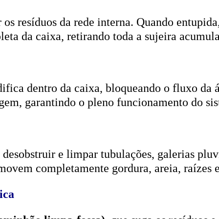
r os resíduos da rede interna. Quando entupida
eta da caixa, retirando toda a sujeira acumul
ifica dentro da caixa, bloqueando o fluxo da
gem, garantindo o pleno funcionamento do si
esobstruir e limpar tubulações, galerias pluvi
emovem completamente gordura, areia, raízes e
ica
aminhão limpa-fossa)
, que suga os resíduos e