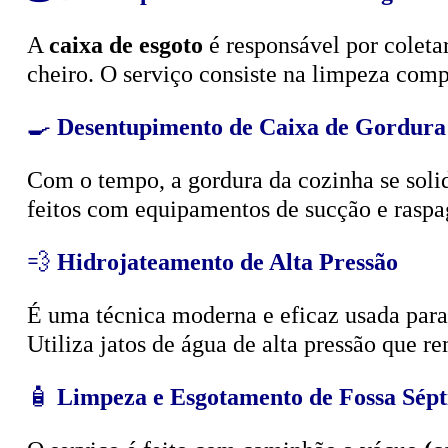
A
caixa de esgoto
é responsável por coleta
cheiro. O serviço consiste na limpeza compl
🍳
Desentupimento de Caixa de Gordura
Com o tempo, a gordura da cozinha se solid
feitos com equipamentos de sucção e raspa
💨
Hidrojateamento de Alta Pressão
É uma técnica moderna e eficaz usada para d
Utiliza jatos de água de alta pressão que r
🧴
Limpeza e Esgotamento de Fossa Sépt
O serviço é feito com caminhão a vácuo
(c