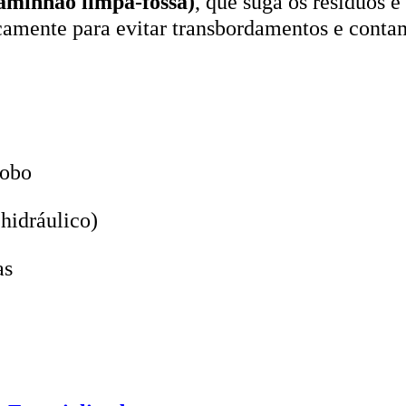
icamente para evitar transbordamentos e conta
lobo
hidráulico)
as