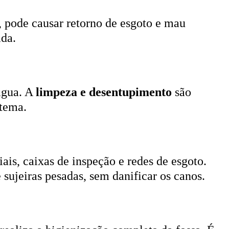
, pode causar retorno de esgoto e mau
ada.
 água. A
limpeza e desentupimento
são
stema.
ais, caixas de inspeção e redes de esgoto.
 sujeiras pesadas, sem danificar os canos.
 realiza a higienização completa da fossa. É