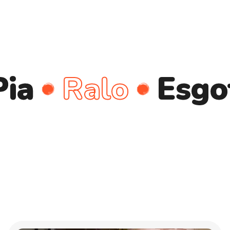
Ralo
Esgoto