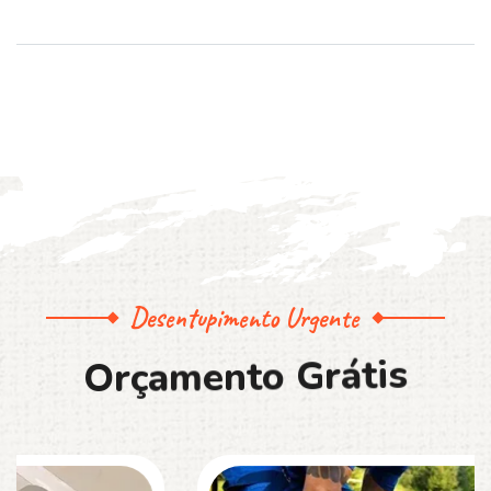
Desentupimento Urgente
O
r
ç
a
m
e
n
t
o
G
r
á
t
i
s