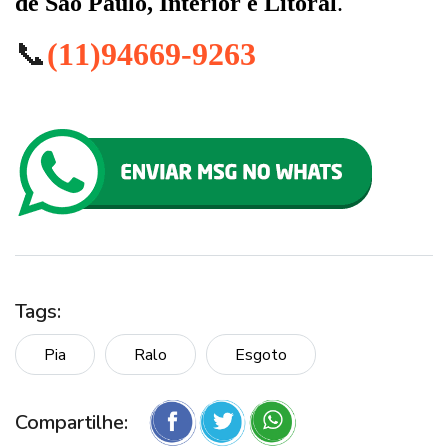
de São Paulo, Interior e Litoral
.
📞
(11)94669-9263
Tags:
Pia
Ralo
Esgoto
Compartilhe: