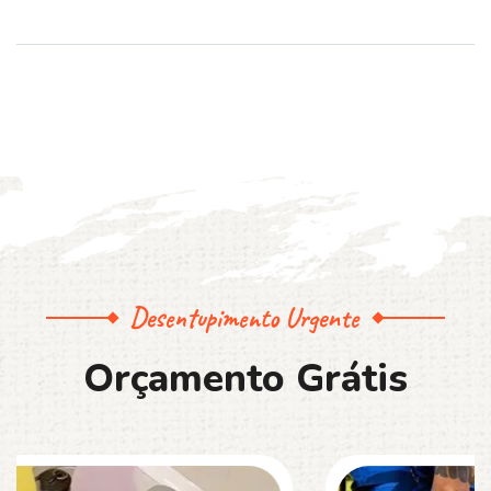
Desentupimento Urgente
O
r
ç
a
m
e
n
t
o
G
r
á
t
i
s