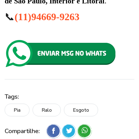
de São Paulo, Interior e Litoral
.
📞
(11)94669-9263
Tags:
Pia
Ralo
Esgoto
Compartilhe: