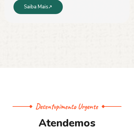
Saiba Mais
Desentupimento Urgente
A
t
e
n
d
e
m
o
s