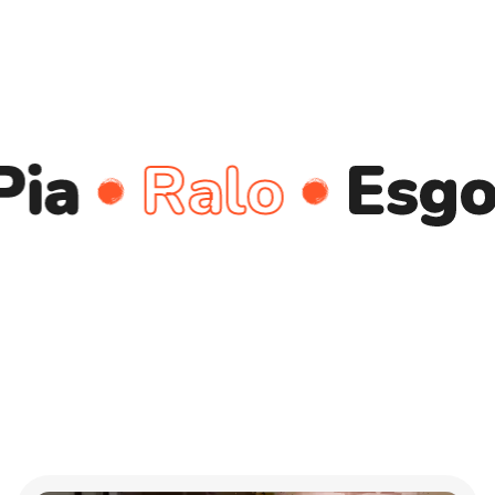
Ralo
Esgoto