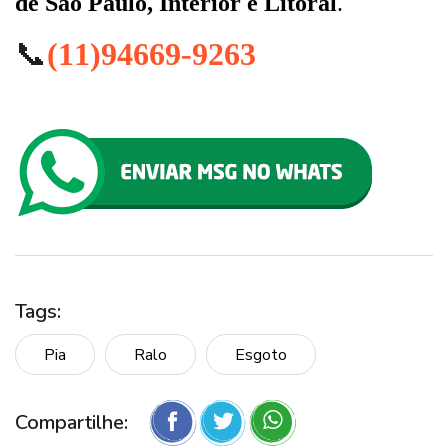
de São Paulo, Interior e Litoral
.
📞
(11)94669-9263
Tags:
Pia
Ralo
Esgoto
Compartilhe: