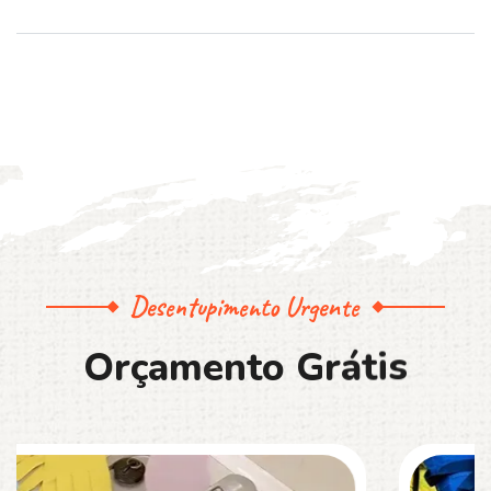
Desentupimento Urgente
O
r
ç
a
m
e
n
t
o
G
r
á
t
i
s