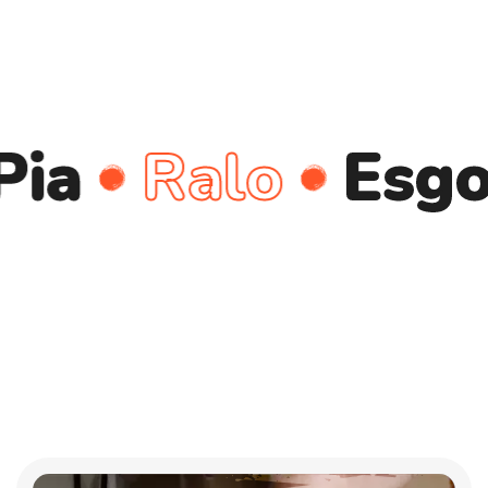
Ralo
Esgoto