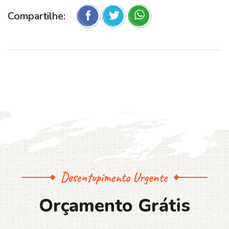
Compartilhe:
Desentupimento Urgente
O
r
ç
a
m
e
n
t
o
G
r
á
t
i
s