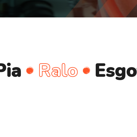
Ralo
Esgoto