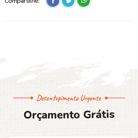
Compartilhe:
Desentupimento Urgente
O
r
ç
a
m
e
n
t
o
G
r
á
t
i
s