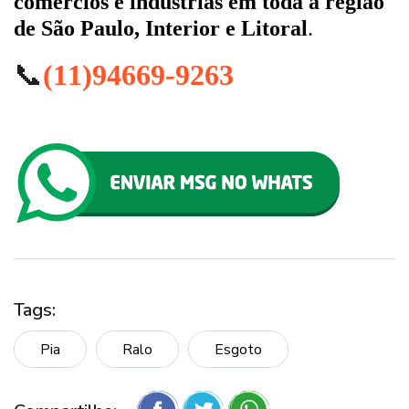
comércios e indústrias em toda a região
de São Paulo, Interior e Litoral
.
📞
(11)94669-9263
Tags:
Pia
Ralo
Esgoto