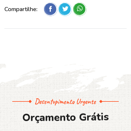
Compartilhe:
Desentupimento Urgente
O
r
ç
a
m
e
n
t
o
G
r
á
t
i
s