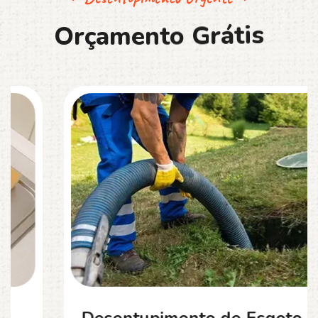
O
r
ç
a
m
e
n
t
o
G
r
á
t
i
s