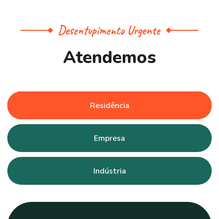
Desentupimento Urgente
A
t
e
n
d
e
m
o
s
Residência
Empresa
Indústria