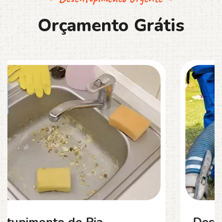
O
r
ç
a
m
e
n
t
o
G
r
á
t
i
s