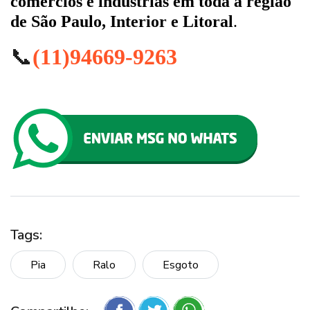
comércios e indústrias em toda a região
de São Paulo, Interior e Litoral
.
📞
(11)94669-9263
Tags:
Pia
Ralo
Esgoto