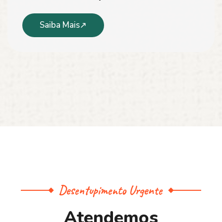
Saiba Mais
Desentupimento Urgente
A
t
e
n
d
e
m
o
s