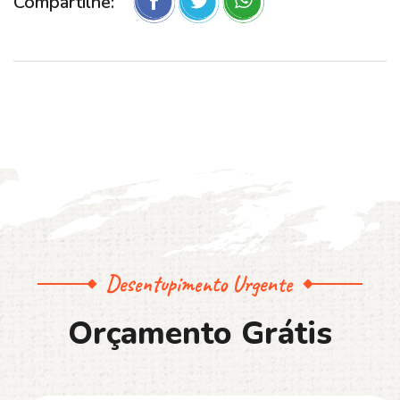
Compartilhe:
Desentupimento Urgente
O
r
ç
a
m
e
n
t
o
G
r
á
t
i
s