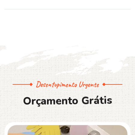
Desentupimento Urgente
O
r
ç
a
m
e
n
t
o
G
r
á
t
i
s