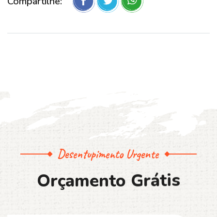
Compartilhe:
Desentupimento Urgente
O
r
ç
a
m
e
n
t
o
G
r
á
t
i
s