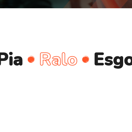
Ralo
Esgoto