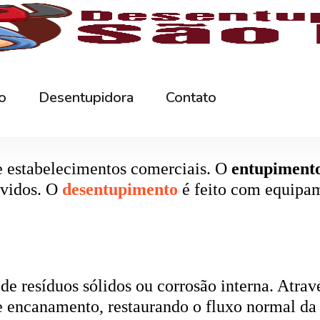
rna podem ficar bloqueados por cabelos, sabão
 e eliminando o mau cheiro.
 estabelecimentos comerciais. O
entupiment
evidos. O
desentupimento
é feito com equipa
 resíduos sólidos ou corrosão interna. Através
de encanamento, restaurando o fluxo normal da