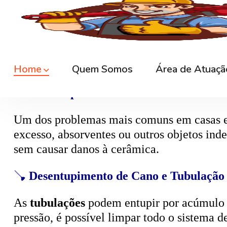
🚿
Desentupimento de Ralo
Ralos de banheiro
, lavanderia e área exte
sem quebrar pisos, preservando o ambiente
🚽
Desentupimento de Vaso Sanitário
Um dos problemas mais comuns em casas e
excesso, absorventes ou outros objetos ind
sem causar danos à cerâmica.
🪠
Desentupimento de Cano e Tubulação
As
tubulações
podem entupir por acúmulo de
pressão, é possível limpar todo o sistema 