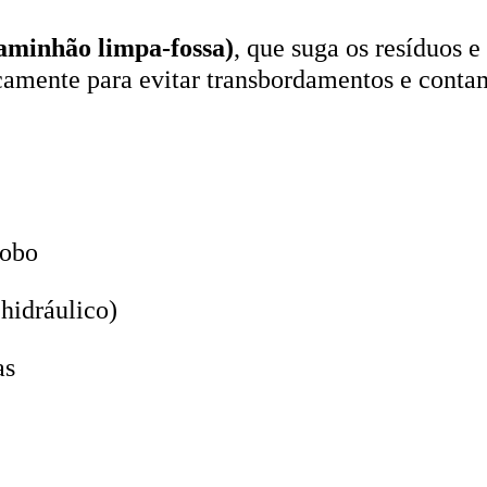
aminhão limpa-fossa)
, que suga os resíduos e
icamente para evitar transbordamentos e conta
lobo
hidráulico)
as