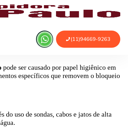
 ou sujeira. O serviço remove as obstruções
o
pode ser causado por papel higiênico em
mentos específicos que removem o bloqueio
 do uso de sondas, cabos e jatos de alta
 água.