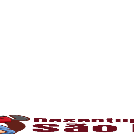
m entupimento, mantenha contato e solicite já
l para manter o bom funcionamento das redes h
 tempo, é comum o acúmulo de sujeiras, resíd
 canos e comprometendo o fluxo da água. Som
os com profissionais capacitados e equipame
o
umulam gordura e restos de comida, causando
tivas ou hidrojateamento, que limpam comple