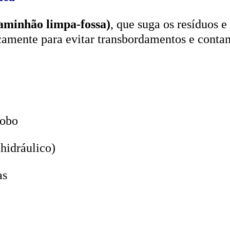
aminhão limpa-fossa)
, que suga os resíduos e
icamente para evitar transbordamentos e conta
lobo
hidráulico)
as