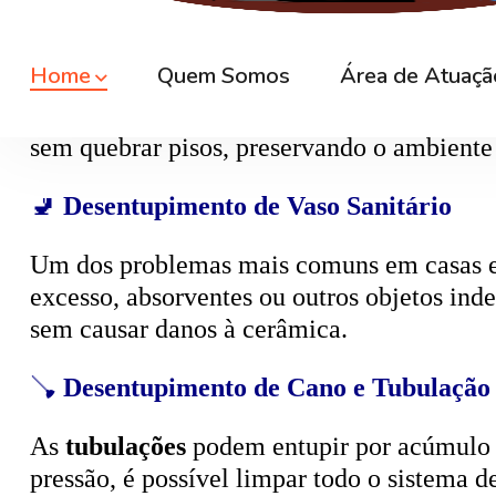
🚿
Desentupimento de Ralo
Ralos de banheiro
, lavanderia e área exte
sem quebrar pisos, preservando o ambiente
🚽
Desentupimento de Vaso Sanitário
Um dos problemas mais comuns em casas e
excesso, absorventes ou outros objetos ind
sem causar danos à cerâmica.
🪠
Desentupimento de Cano e Tubulação
As
tubulações
podem entupir por acúmulo de
pressão, é possível limpar todo o sistema 