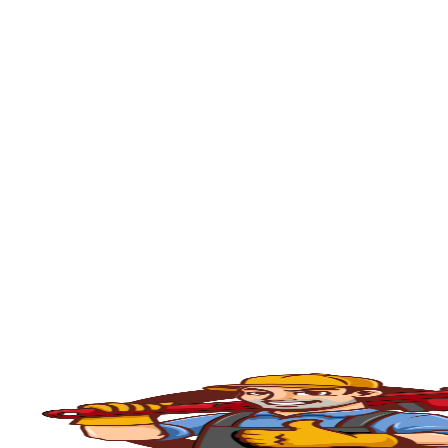
portanto, se está enfrentando problema co
sua residência ou empresa.
O serviço de
desentupimento
é fundamenta
comércios, condomínios e indústrias. Com o
e outros materiais que acabam obstruindo
Caixa de Gordura na Zona Sul
, e contam
rápido, seguro e eficiente.
💧
Principais Serviços de Desentupiment
🧽
Desentupimento de Pia
Com o uso constante, as
pias da cozinha
ac
desentupimento é feito com máquinas rota
fluxo normal.