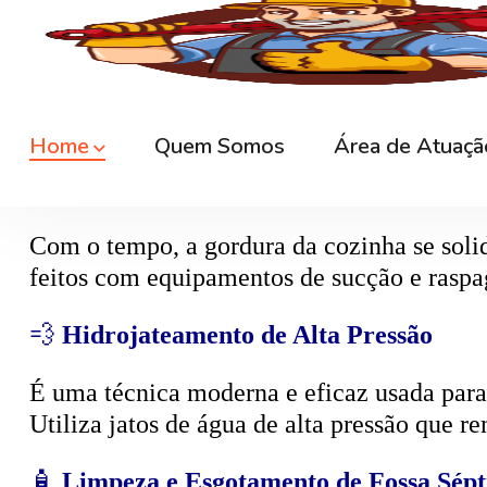
🕳️
Desentupimento de Caixa de Esgoto
A
caixa de esgoto
é responsável por coleta
cheiro. O serviço consiste na limpeza compl
🍳
Desentupimento de Caixa de Gordura
Com o tempo, a gordura da cozinha se solid
feitos com equipamentos de sucção e raspa
💨
Hidrojateamento de Alta Pressão
É uma técnica moderna e eficaz usada para d
Utiliza jatos de água de alta pressão que r
🧴
Limpeza e Esgotamento de Fossa Sépt