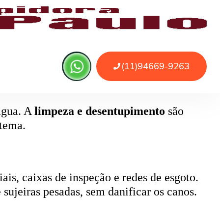
, pode causar retorno de esgoto e mau
ada.
 água. A
limpeza e desentupimento
são
stema.
ais, caixas de inspeção e redes de esgoto.
 sujeiras pesadas, sem danificar os canos.