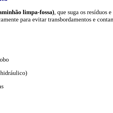
aminhão limpa-fossa)
, que suga os resíduos e
icamente para evitar transbordamentos e conta
lobo
hidráulico)
as