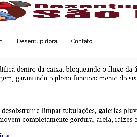
r os resíduos da rede interna. Quando entupida
eta da caixa, retirando toda a sujeira acumul
ifica dentro da caixa, bloqueando o fluxo da
gem, garantindo o pleno funcionamento do si
esobstruir e limpar tubulações, galerias pluvi
emovem completamente gordura, areia, raízes e
ica