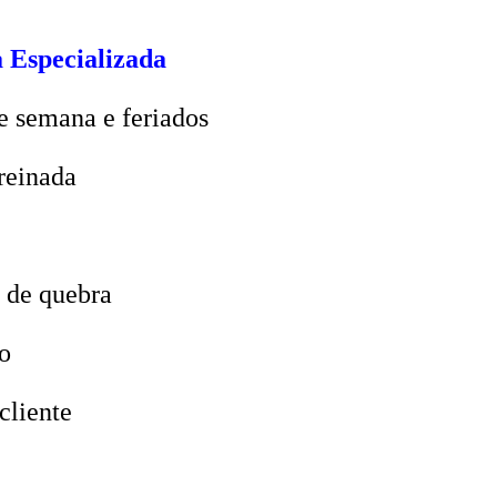
 Especializada
e semana e feriados
reinada
 de quebra
o
cliente