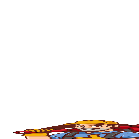
🚿
Desentupimento de Ralo
Ralos de banheiro
, lavanderia e área exte
sem quebrar pisos, preservando o ambiente
🚽
Desentupimento de Vaso Sanitário
Um dos problemas mais comuns em casas e
excesso, absorventes ou outros objetos ind
sem causar danos à cerâmica.
🪠
Desentupimento de Cano e Tubulação
As
tubulações
podem entupir por acúmulo de
pressão, é possível limpar todo o sistema 