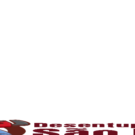
rna podem ficar bloqueados por cabelos, sabão
 e eliminando o mau cheiro.
 estabelecimentos comerciais. O
entupiment
evidos. O
desentupimento
é feito com equipa
 resíduos sólidos ou corrosão interna. Através
de encanamento, restaurando o fluxo normal da