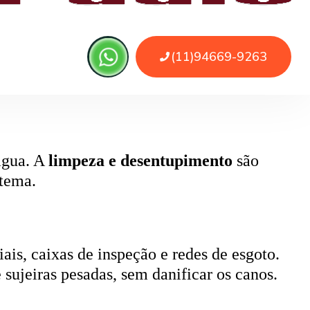
, pode causar retorno de esgoto e mau
ada.
 água. A
limpeza e desentupimento
são
stema.
ais, caixas de inspeção e redes de esgoto.
 sujeiras pesadas, sem danificar os canos.