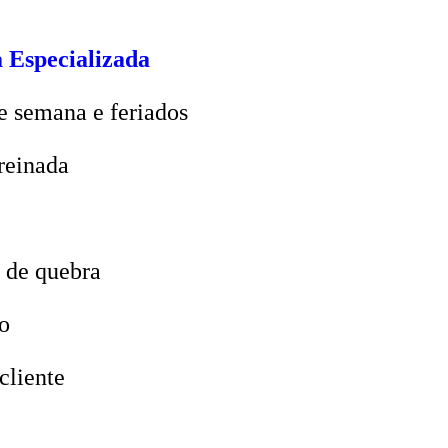
 Especializada
e semana e feriados
reinada
 de quebra
o
cliente