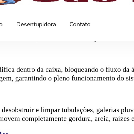
r os resíduos da rede interna. Quando entupida
eta da caixa, retirando toda a sujeira acumul
ifica dentro da caixa, bloqueando o fluxo da
gem, garantindo o pleno funcionamento do si
esobstruir e limpar tubulações, galerias pluvi
emovem completamente gordura, areia, raízes e
ica