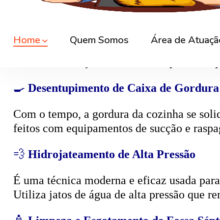
🕳️
Desentupimento de Caixa de Esgoto
A
caixa de esgoto
é responsável por coleta
cheiro. O serviço consiste na limpeza compl
🍳
Desentupimento de Caixa de Gordura
Com o tempo, a gordura da cozinha se solid
feitos com equipamentos de sucção e raspa
💨
Hidrojateamento de Alta Pressão
É uma técnica moderna e eficaz usada para d
Utiliza jatos de água de alta pressão que r
🧴
Limpeza e Esgotamento de Fossa Sépt