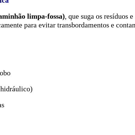
aminhão limpa-fossa)
, que suga os resíduos e
icamente para evitar transbordamentos e conta
lobo
hidráulico)
as