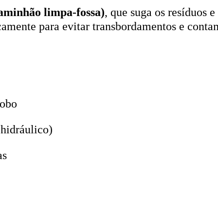
aminhão limpa-fossa)
, que suga os resíduos e
icamente para evitar transbordamentos e conta
lobo
hidráulico)
as