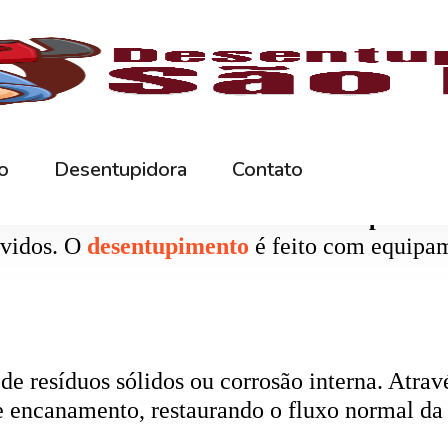
rna podem ficar bloqueados por cabelos, sabão
 e eliminando o mau cheiro.
 estabelecimentos comerciais. O
entupiment
evidos. O
desentupimento
é feito com equipa
 resíduos sólidos ou corrosão interna. Através
de encanamento, restaurando o fluxo normal da