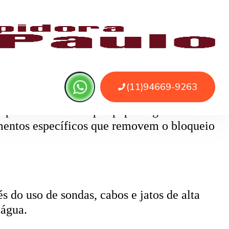
 ou sujeira. O serviço remove as obstruções
o
pode ser causado por papel higiênico em
mentos específicos que removem o bloqueio
 do uso de sondas, cabos e jatos de alta
 água.