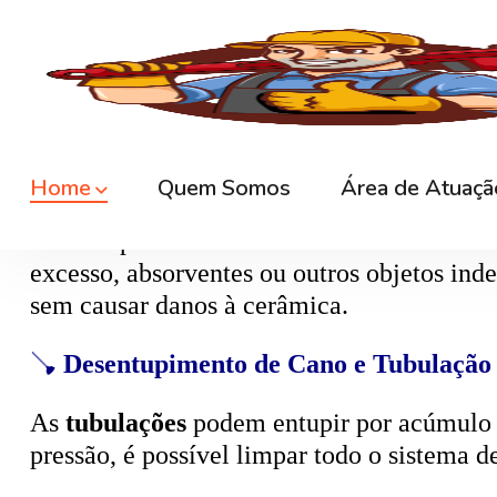
🚿
Desentupimento de Ralo
Ralos de banheiro
, lavanderia e área exte
sem quebrar pisos, preservando o ambiente
🚽
Desentupimento de Vaso Sanitário
Um dos problemas mais comuns em casas e
excesso, absorventes ou outros objetos ind
sem causar danos à cerâmica.
🪠
Desentupimento de Cano e Tubulação
As
tubulações
podem entupir por acúmulo de
pressão, é possível limpar todo o sistema 