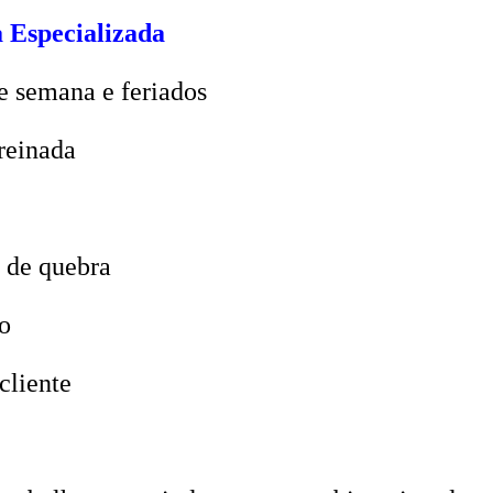
 Especializada
e semana e feriados
reinada
 de quebra
o
cliente